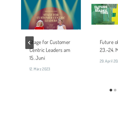
4
Stage for Customer
Future o
Centric Leaders am
23.-24. 
15. Juni
29. April 2
12. März 2023