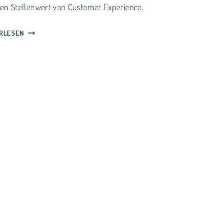
n Stellenwert von Customer Experience.
SOUND
RLESEN
OF
CUSTOMERS
EPISODE
27